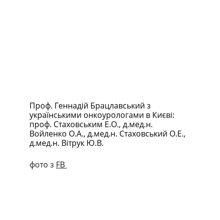
Проф. Геннадій Брацлавський з 
українськими онкоурологами в Києві: 
проф. Стаховським Е.О., д.мед.н. 
Войленко О.А., д.мед.н. Стаховський О.Е., 
д.мед.н. Вітрук Ю.В. 
фото з 
FB